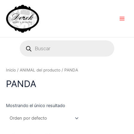
Ir
Main
al
Men
contenido
Products
search
Inicio
/ ANIMAL del producto / PANDA
PANDA
Mostrando el único resultado