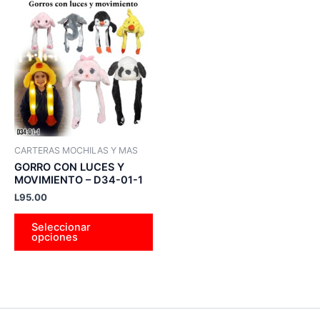
Este
producto
tiene
múltiples
variantes.
Las
opciones
se
pueden
CARTERAS MOCHILAS Y MAS
elegir
GORRO CON LUCES Y
en
MOVIMIENTO – D34-01-1
la
L
95.00
página
Seleccionar
de
opciones
producto