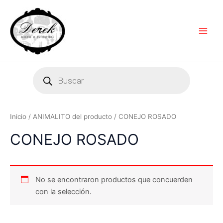
Ir
Main
al
Men
contenido
Products
search
Inicio
/ ANIMALITO del producto / CONEJO ROSADO
CONEJO ROSADO
No se encontraron productos que concuerden
con la selección.