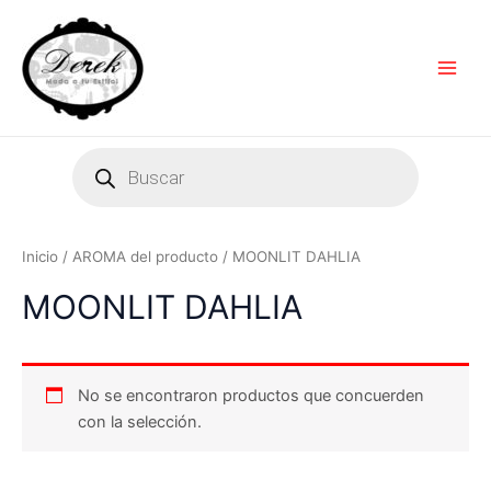
Ir
Main
al
Men
contenido
Products
search
Inicio
/ AROMA del producto / MOONLIT DAHLIA
MOONLIT DAHLIA
No se encontraron productos que concuerden
con la selección.