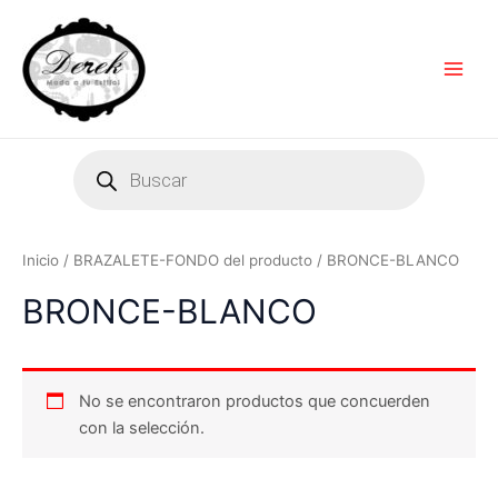
Ir
Main
al
Men
contenido
Products
search
Inicio
/ BRAZALETE-FONDO del producto / BRONCE-BLANCO
BRONCE-BLANCO
No se encontraron productos que concuerden
con la selección.