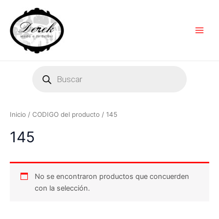
Ir
Main
al
Men
contenido
Products
search
Inicio
/ CODIGO del producto / 145
145
No se encontraron productos que concuerden
con la selección.