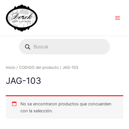
Ir
Main
al
Men
contenido
Products
search
Inicio
/ CODIGO del producto / JAG-103
JAG-103
No se encontraron productos que concuerden
con la selección.