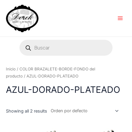
Ir
Main
al
Men
contenido
Products
search
Inicio
/ COLOR BRAZALETE-BORDE-FONDO del
producto / AZUL-DORADO-PLATEADO
AZUL-DORADO-PLATEADO
Showing all 2 results
Este
Es