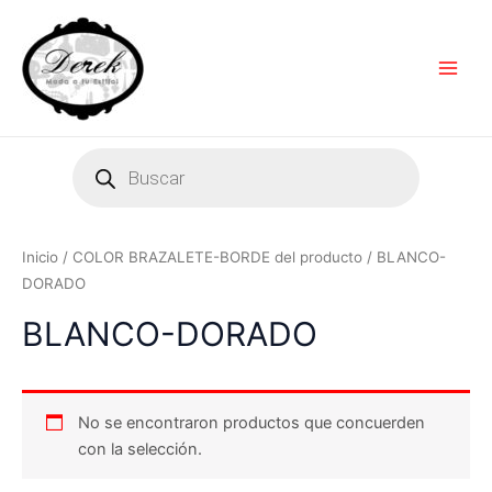
Ir
Main
al
Men
contenido
Products
search
Inicio
/ COLOR BRAZALETE-BORDE del producto / BLANCO-
DORADO
BLANCO-DORADO
No se encontraron productos que concuerden
con la selección.