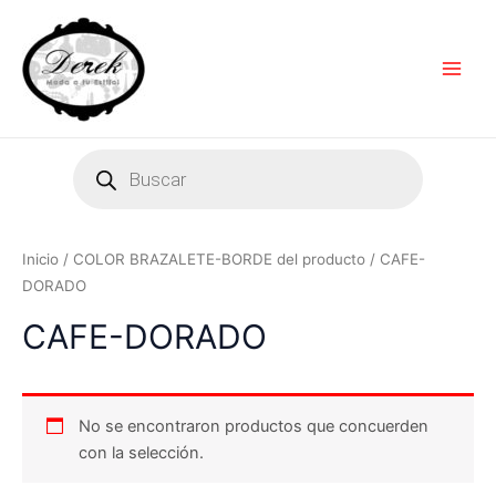
Ir
Main
al
Men
contenido
Products
search
Inicio
/ COLOR BRAZALETE-BORDE del producto / CAFE-
DORADO
CAFE-DORADO
No se encontraron productos que concuerden
con la selección.