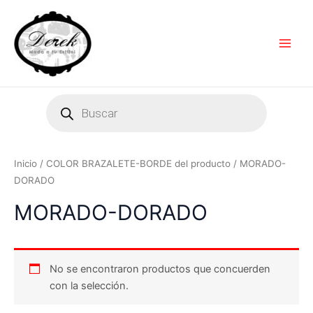
Ir
Main
al
Men
contenido
Products
search
Inicio
/ COLOR BRAZALETE-BORDE del producto / MORADO-
DORADO
MORADO-DORADO
No se encontraron productos que concuerden
con la selección.