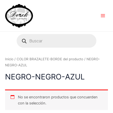
Ir
Main
al
Men
contenido
Products
search
Inicio
/ COLOR BRAZALETE-BORDE del producto / NEGRO-
NEGRO-AZUL
NEGRO-NEGRO-AZUL
No se encontraron productos que concuerden
con la selección.