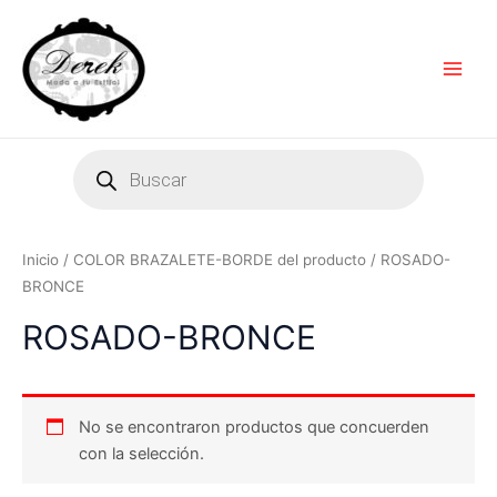
Ir
Main
al
Men
contenido
Products
search
Inicio
/ COLOR BRAZALETE-BORDE del producto / ROSADO-
BRONCE
ROSADO-BRONCE
No se encontraron productos que concuerden
con la selección.