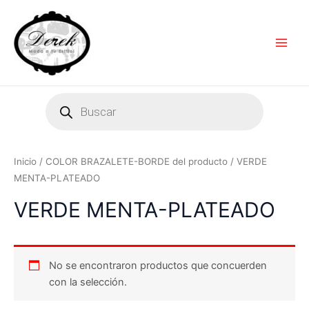
Ir
Main
al
Men
contenido
Products
search
Inicio
/ COLOR BRAZALETE-BORDE del producto / VERDE
MENTA-PLATEADO
VERDE MENTA-PLATEADO
No se encontraron productos que concuerden
con la selección.