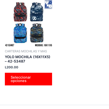
Este
producto
tiene
múltiples
variantes.
Las
opciones
se
pueden
CARTERAS MOCHILAS Y MAS
elegir
YOLO MOCHILA (16X11X5)
en
– 42-53487
la
L
200.00
página
Seleccionar
de
opciones
producto