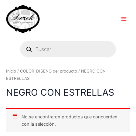
Ir
Main
al
Men
contenido
Products
search
Inicio
/ COLOR-DISEÑO del producto / NEGRO CON
ESTRELLAS
NEGRO CON ESTRELLAS
No se encontraron productos que concuerden
con la selección.