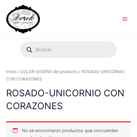
Ir
Main
al
Men
contenido
Products
search
Inicio
/ COLOR-DISEÑO del producto / ROSADO-UNICORNIO
CON CORAZONES
ROSADO-UNICORNIO CON
CORAZONES
No se encontraron productos que concuerden