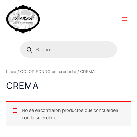
Ir
Main
al
Men
contenido
Products
search
Inicio
/ COLOR FONDO del producto / CREMA
CREMA
No se encontraron productos que concuerden
con la selección.