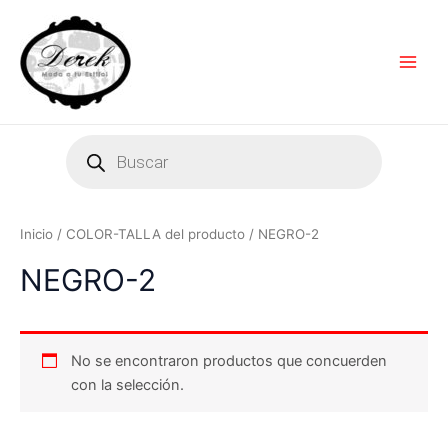
Ir
Main
al
Men
contenido
Products
search
Inicio
/ COLOR-TALLA del producto / NEGRO-2
NEGRO-2
No se encontraron productos que concuerden
con la selección.