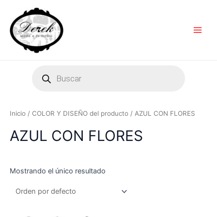
Ir
Main
al
Men
contenido
Products
search
Inicio
/ COLOR Y DISEÑO del producto / AZUL CON FLORES
AZUL CON FLORES
Mostrando el único resultado