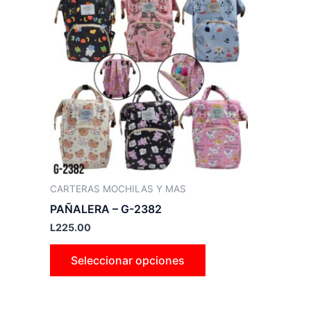
producto
tiene
múltiples
variantes.
Las
opciones
se
pueden
elegir
en
la
CARTERAS MOCHILAS Y MAS
página
PAÑALERA – G-2382
de
L
225.00
producto
Seleccionar opciones