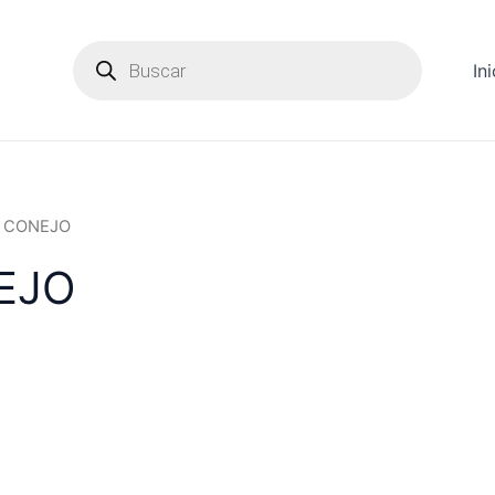
Products
search
Ini
N CONEJO
EJO