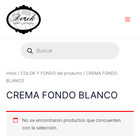
Ir
Main
al
Men
contenido
Products
search
Inicio
/ COLOR Y FONDO del producto / CREMA FONDO
BLANCO
CREMA FONDO BLANCO
No se encontraron productos que concuerden
con la selección.