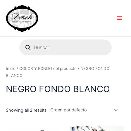
Ir
Main
al
Men
contenido
Products
search
Inicio
/ COLOR Y FONDO del producto / NEGRO FONDO
BLANCO
NEGRO FONDO BLANCO
Showing all 2 results
Este
Es