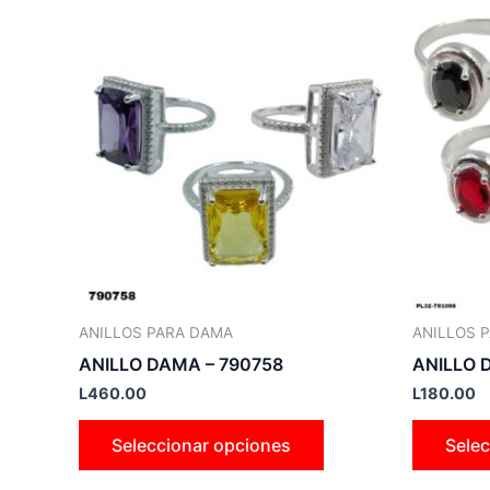
Este
producto
tiene
múltiples
variantes.
Las
opciones
se
pueden
elegir
en
la
ANILLOS PARA DAMA
ANILLOS 
página
ANILLO DAMA – 790758
ANILLO 
de
L
460.00
L
180.00
producto
Seleccionar opciones
Selec