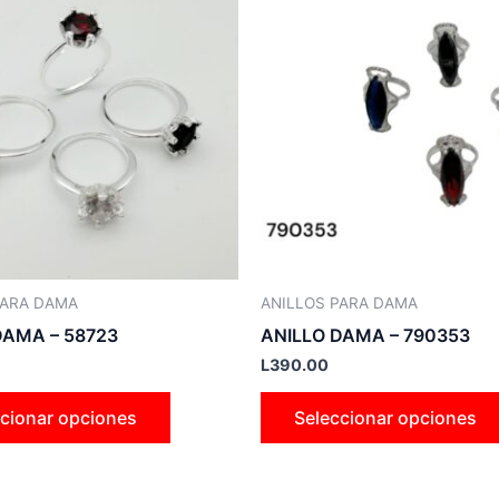
producto
tiene
múltiples
variantes.
Las
opciones
se
pueden
elegir
en
la
PARA DAMA
ANILLOS PARA DAMA
página
DAMA – 58723
ANILLO DAMA – 790353
de
L
390.00
producto
cionar opciones
Seleccionar opciones