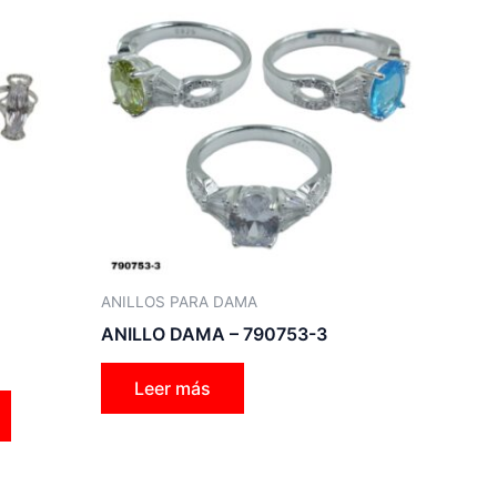
producto
tiene
múltiples
variantes.
Las
opciones
se
pueden
elegir
en
la
ANILLOS PARA DAMA
página
ANILLO DAMA – 790753-3
de
producto
Leer más