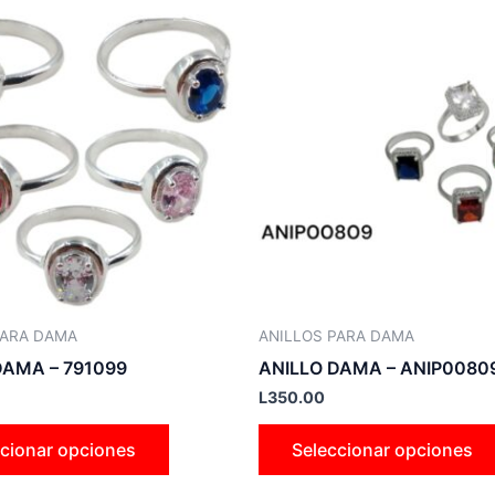
Este
producto
tiene
múltiples
variantes.
Las
opciones
se
pueden
elegir
en
la
PARA DAMA
ANILLOS PARA DAMA
página
DAMA – 791099
ANILLO DAMA – ANIP0080
de
L
350.00
producto
cionar opciones
Seleccionar opciones