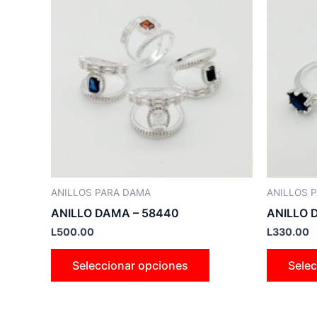
producto
tiene
múltiples
variantes.
Las
opciones
se
pueden
elegir
en
la
ANILLOS PARA DAMA
ANILLOS 
página
ANILLO DAMA – 58440
ANILLO 
de
L
500.00
L
330.00
producto
Seleccionar opciones
Selec