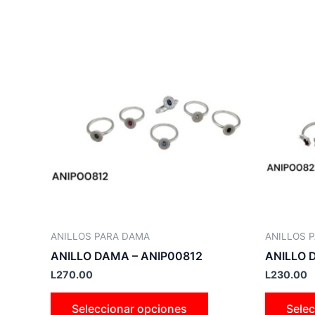
Este
producto
tiene
múltiples
variantes.
Las
opciones
se
pueden
elegir
en
la
ANILLOS PARA DAMA
ANILLOS 
página
ANILLO DAMA – ANIP00812
ANILLO 
de
L
270.00
L
230.00
producto
Seleccionar opciones
Selec