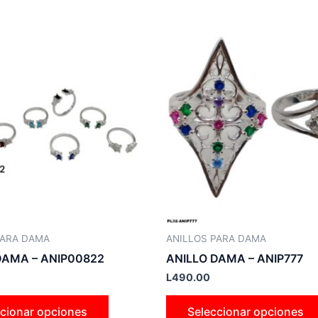
Este
producto
tiene
múltiples
variantes.
Las
opciones
se
pueden
elegir
en
la
PARA DAMA
ANILLOS PARA DAMA
página
DAMA – ANIP00822
ANILLO DAMA – ANIP777
de
L
490.00
producto
cionar opciones
Seleccionar opciones