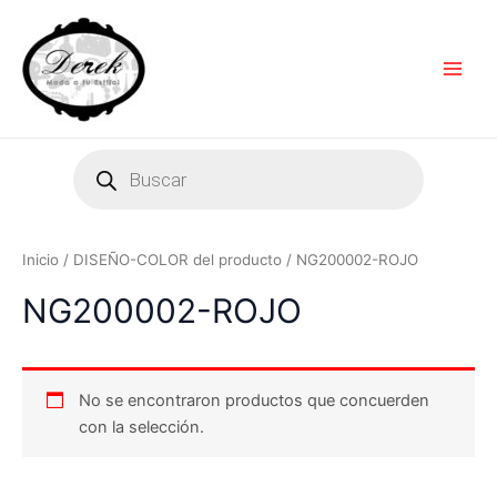
Ir
Main
al
Men
contenido
Products
search
Inicio
/ DISEÑO-COLOR del producto / NG200002-ROJO
NG200002-ROJO
No se encontraron productos que concuerden
con la selección.