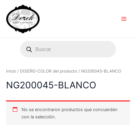
Ir
Main
al
Men
contenido
Products
search
Inicio
/ DISEÑO-COLOR del producto / NG200045-BLANCO
NG200045-BLANCO
No se encontraron productos que concuerden
con la selección.