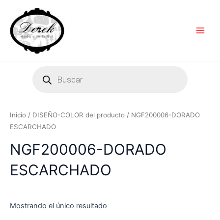
Ir
Main
al
Men
contenido
Products
search
Inicio
/ DISEÑO-COLOR del producto / NGF200006-DORADO
ESCARCHADO
NGF200006-DORADO
ESCARCHADO
Mostrando el único resultado