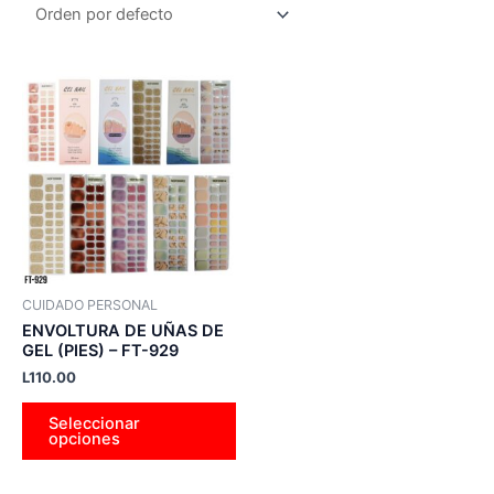
Este
producto
tiene
múltiples
variantes.
Las
opciones
se
pueden
CUIDADO PERSONAL
elegir
ENVOLTURA DE UÑAS DE
en
GEL (PIES) – FT-929
la
L
110.00
página
Seleccionar
de
opciones
producto