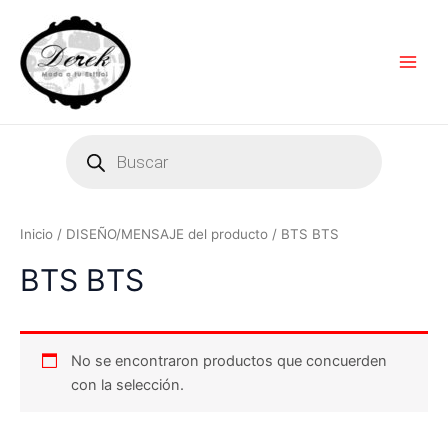
Ir
Main
al
Men
contenido
Products
search
Inicio
/ DISEÑO/MENSAJE del producto / BTS BTS
BTS BTS
No se encontraron productos que concuerden
con la selección.