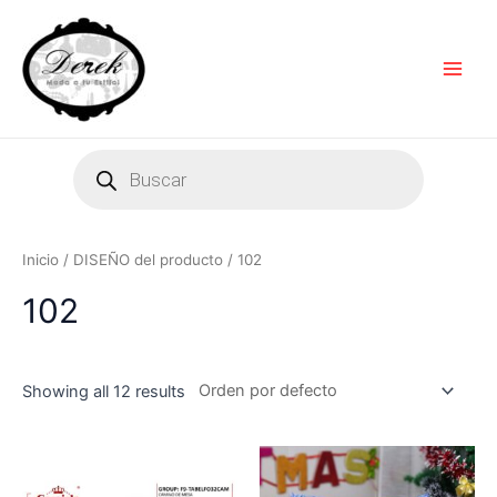
Ir
Main
al
Men
contenido
Products
search
Inicio
/ DISEÑO del producto / 102
102
Showing all 12 results
Este
Es
producto
pr