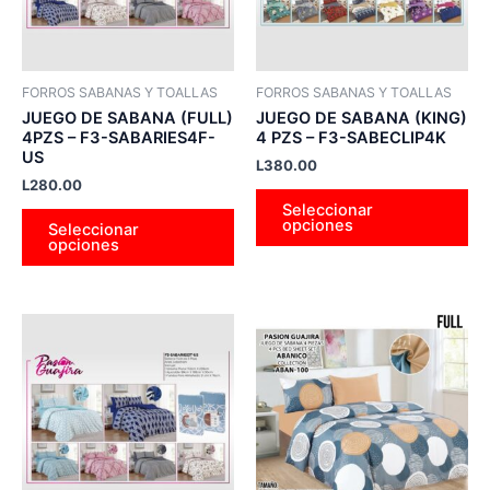
Las
La
opciones
op
se
se
pueden
pu
FORROS SABANAS Y TOALLAS
FORROS SABANAS Y TOALLAS
elegir
ele
JUEGO DE SABANA (FULL)
JUEGO DE SABANA (KING)
en
en
4PZS – F3-SABARIES4F-
4 PZS – F3-SABECLIP4K
US
la
la
L
380.00
L
280.00
página
pá
Seleccionar
de
de
opciones
Seleccionar
producto
pr
opciones
Este
Es
producto
pr
tiene
tie
múltiples
múl
variantes.
var
Las
La
opciones
op