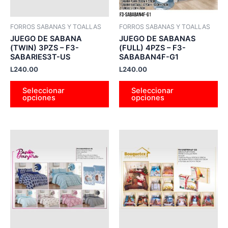
se
se
pueden
pu
FORROS SABANAS Y TOALLAS
FORROS SABANAS Y TOALLAS
elegir
ele
JUEGO DE SABANA
JUEGO DE SABANAS
en
en
(TWIN) 3PZS – F3-
(FULL) 4PZS – F3-
SABARIES3T-US
SABABAN4F-G1
la
la
L
240.00
L
240.00
página
pá
de
de
Seleccionar
Seleccionar
producto
pr
opciones
opciones
Este
Es
producto
pr
tiene
tie
múltiples
múl
variantes.
var
Las
La
opciones
op
se
se