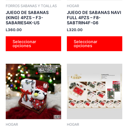
pueden
pu
FORROS SABANAS Y TOALLAS
HOGAR
elegir
ele
JUEGO DE SABANAS
JUEGO DE SABANAS NAVI
en
en
(KING) 4PZS – F3-
FULL 4PZS – F8-
SABARIES4K-US
SABTRIN4F-G6
la
la
L
360.00
L
320.00
página
pá
de
de
Seleccionar
Seleccionar
producto
pr
opciones
opciones
Este
Es
producto
pr
tiene
tie
múltiples
múl
variantes.
var
Las
La
opciones
op
se
se
pueden
pu
HOGAR
HOGAR