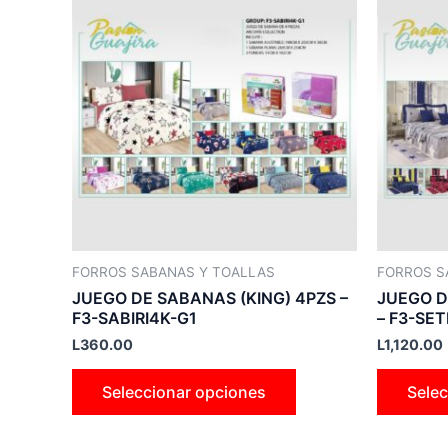
producto
tiene
múltiples
variantes.
Las
opciones
se
pueden
elegir
en
la
FORROS SABANAS Y TOALLAS
FORROS S
página
JUEGO DE SABANAS (KING) 4PZS –
JUEGO D
de
F3-SABIRI4K-G1
– F3-SET
producto
L
360.00
L
1,120.00
Seleccionar opciones
Selec