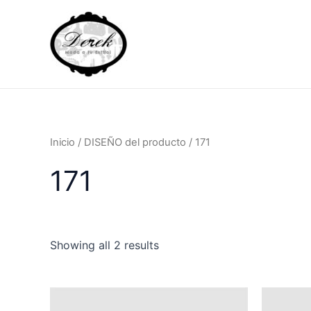
Ir
al
contenido
Inicio
/ DISEÑO del producto / 171
171
Showing all 2 results
Este