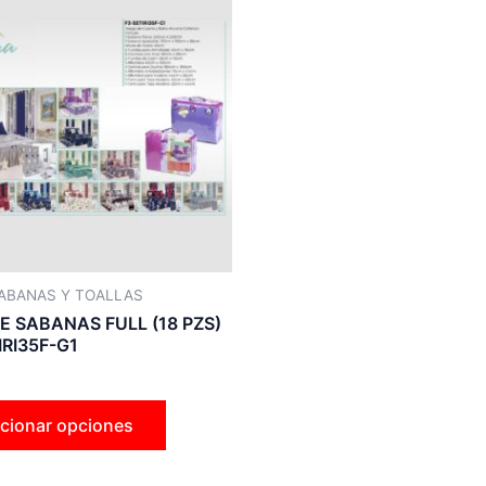
producto
tiene
múltiples
variantes.
Las
opciones
se
pueden
elegir
en
la
ABANAS Y TOALLAS
página
E SABANAS FULL (18 PZS)
de
IRI35F-G1
producto
cionar opciones