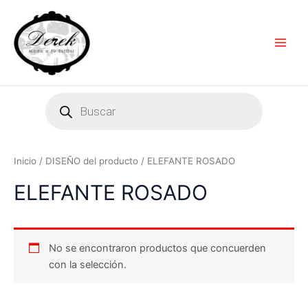
Ir
Main
al
Men
contenido
Products
search
Inicio
/ DISEÑO del producto / ELEFANTE ROSADO
ELEFANTE ROSADO
No se encontraron productos que concuerden
con la selección.