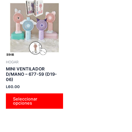
Este
producto
tiene
múltiples
variantes.
Las
opciones
se
pueden
HOGAR
elegir
MINI VENTILADOR
en
D/MANO – 677-59 (D19-
06)
la
L
60.00
página
de
Seleccionar
producto
opciones