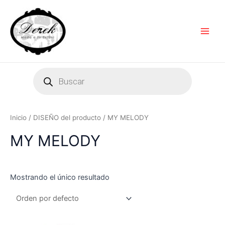
Ir
Main
al
Men
contenido
Products
search
Inicio
/ DISEÑO del producto / MY MELODY
MY MELODY
Mostrando el único resultado