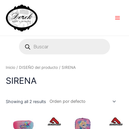
Ir
Main
al
Men
contenido
Products
search
Inicio
/ DISEÑO del producto / SIRENA
SIRENA
Showing all 2 results
Este
Es
producto
pr