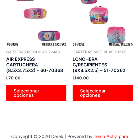
tiene
tie
múltiples
múl
variantes.
var
Las
La
opciones
op
se
se
pueden
pu
CARTERAS MOCHILAS Y MAS
CARTERAS MOCHILAS Y MAS
elegir
ele
AIR EXPRESS
LONCHERA
en
en
CARTUCHERA
C/RECIPIENTES
(8.5X3.75X2) – 60-70368
(9X8.5X2.5) – 51-70362
la
la
L
70.00
L
140.00
página
pá
de
de
Seleccionar
Seleccionar
producto
pr
opciones
opciones
Copyright © 2026 Derek | Powered by
Tema Astra para