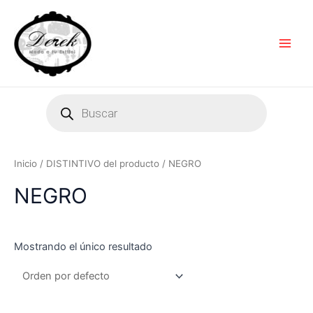
Ir
Main
al
Men
contenido
Products
search
Inicio
/ DISTINTIVO del producto / NEGRO
NEGRO
Mostrando el único resultado