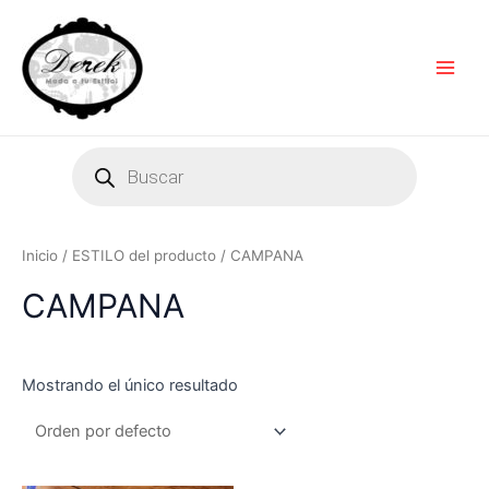
Ir
Main
al
Men
contenido
Products
search
Inicio
/ ESTILO del producto / CAMPANA
CAMPANA
Mostrando el único resultado