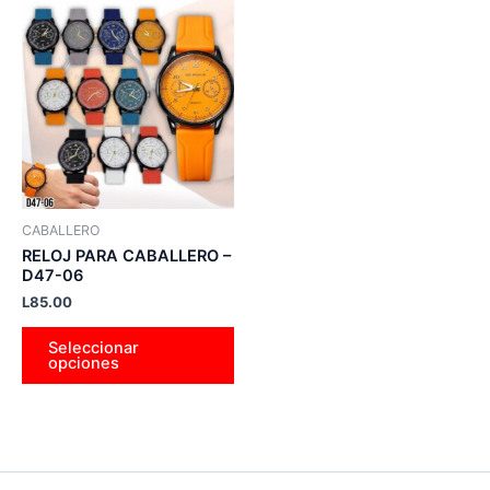
Este
producto
tiene
múltiples
variantes.
Las
opciones
se
pueden
CABALLERO
elegir
RELOJ PARA CABALLERO –
en
D47-06
la
L
85.00
página
Seleccionar
de
opciones
producto