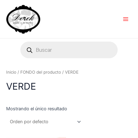
Ir
Main
al
Men
contenido
Products
search
Inicio
/ FONDO del producto / VERDE
VERDE
Mostrando el único resultado