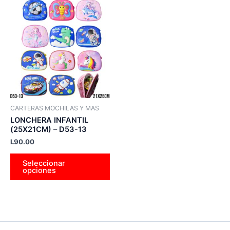
Este
producto
tiene
múltiples
variantes.
Las
opciones
se
pueden
CARTERAS MOCHILAS Y MAS
elegir
LONCHERA INFANTIL
en
(25X21CM) – D53-13
la
L
90.00
página
Seleccionar
de
opciones
producto