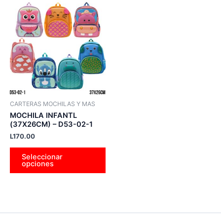
Este
producto
tiene
múltiples
variantes.
Las
opciones
se
pueden
CARTERAS MOCHILAS Y MAS
elegir
MOCHILA INFANTL
en
(37X26CM) – D53-02-1
la
L
170.00
página
Seleccionar
de
opciones
producto