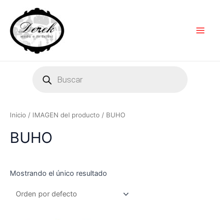
Ir
Main
al
Men
contenido
Products
search
Inicio
/ IMAGEN del producto / BUHO
BUHO
Mostrando el único resultado