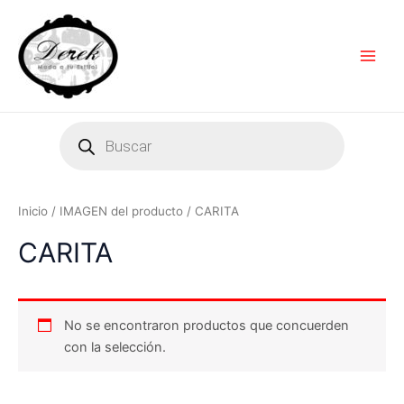
Ir
Main
al
Men
contenido
Products
search
Inicio
/ IMAGEN del producto / CARITA
CARITA
No se encontraron productos que concuerden
con la selección.