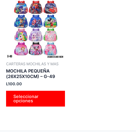
Este
producto
tiene
múltiples
variantes.
Las
opciones
se
pueden
CARTERAS MOCHILAS Y MAS
elegir
MOCHILA PEQUEÑA
en
(26X25X10CM) – G-49
la
L
100.00
página
Seleccionar
de
opciones
producto