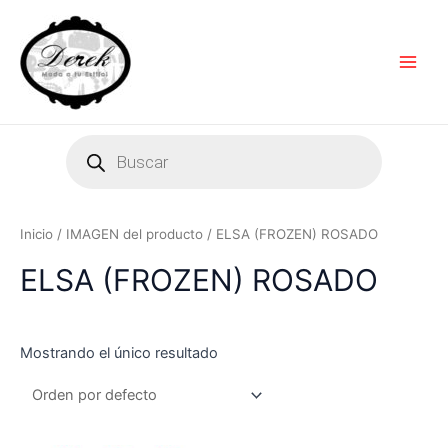
Ir
Main
al
Men
contenido
Products
search
Inicio
/ IMAGEN del producto / ELSA (FROZEN) ROSADO
ELSA (FROZEN) ROSADO
Mostrando el único resultado