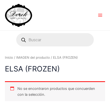
Ir
Main
al
Men
contenido
Products
search
Inicio
/ IMAGEN del producto / ELSA (FROZEN)
ELSA (FROZEN)
No se encontraron productos que concuerden
con la selección.