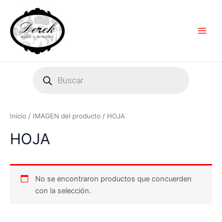
Ir
Main
al
Men
contenido
Products
search
Inicio
/ IMAGEN del producto / HOJA
HOJA
No se encontraron productos que concuerden
con la selección.