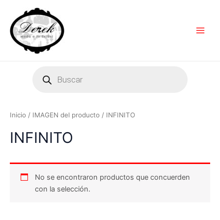
Ir
Main
al
Men
contenido
Products
search
Inicio
/ IMAGEN del producto / INFINITO
INFINITO
No se encontraron productos que concuerden
con la selección.