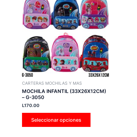
producto
tiene
múltiples
variantes.
Las
opciones
se
pueden
elegir
en
la
CARTERAS MOCHILAS Y MAS
página
MOCHILA INFANTIL (33X26X12CM)
de
– G-3050
producto
L
170.00
Seleccionar opciones