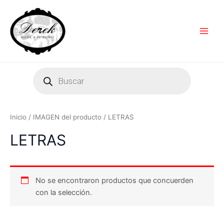
Ir
Main
al
Men
contenido
Products
search
Inicio
/ IMAGEN del producto / LETRAS
LETRAS
No se encontraron productos que concuerden
con la selección.