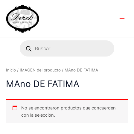
Ir
Main
al
Men
contenido
Products
search
Inicio
/ IMAGEN del producto / MAno DE FATIMA
MAno DE FATIMA
No se encontraron productos que concuerden
con la selección.