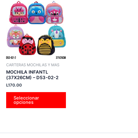
Este
producto
tiene
múltiples
variantes.
Las
opciones
se
pueden
CARTERAS MOCHILAS Y MAS
elegir
MOCHILA INFANTL
en
(37X26CM) – D53-02-2
la
L
170.00
página
Seleccionar
de
opciones
producto