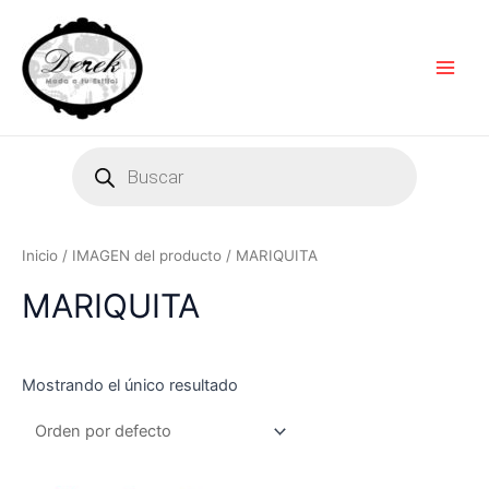
Ir
Main
al
Men
contenido
Products
search
Inicio
/ IMAGEN del producto / MARIQUITA
MARIQUITA
Mostrando el único resultado