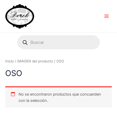
Ir
Main
al
Men
contenido
Products
search
Inicio
/ IMAGEN del producto / OSO
OSO
No se encontraron productos que concuerden
con la selección.