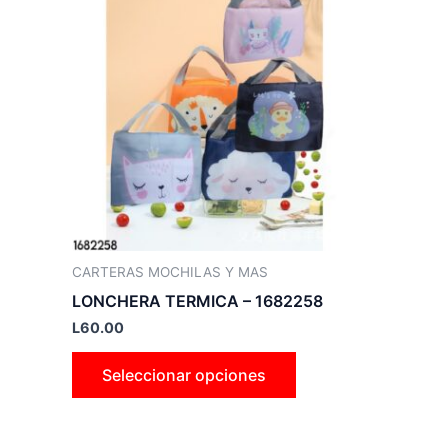
producto
tiene
múltiples
variantes.
Las
opciones
se
pueden
elegir
en
la
CARTERAS MOCHILAS Y MAS
página
LONCHERA TERMICA – 1682258
de
L
60.00
producto
Seleccionar opciones