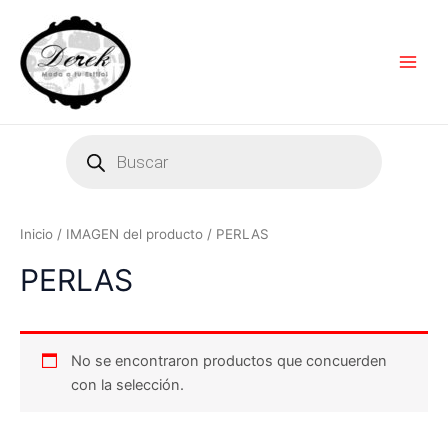
Ir
Main
al
Men
contenido
Products
search
Inicio
/ IMAGEN del producto / PERLAS
PERLAS
No se encontraron productos que concuerden
con la selección.