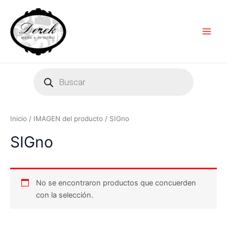
Ir
Main
al
Men
contenido
Products
search
Inicio
/ IMAGEN del producto / SIGno
SIGno
No se encontraron productos que concuerden
con la selección.